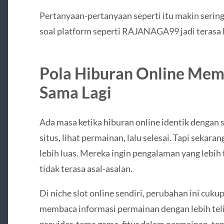
Pertanyaan-pertanyaan seperti itu makin serin
soal platform seperti RAJANAGA99 jadi terasa l
Pola Hiburan Online Mem
Sama Lagi
Ada masa ketika hiburan online identik dengan 
situs, lihat permainan, lalu selesai. Tapi sekar
lebih luas. Mereka ingin pengalaman yang lebih
tidak terasa asal-asalan.
Di niche slot online sendiri, perubahan ini cuk
membaca informasi permainan dengan lebih tel
provider, tema game, fitur dalam permainan, tamp