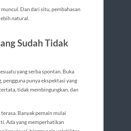
g muncul. Dan dari situ, pembahasan
ebih natural.
ang Sudah Tidak
sesuatu yang serba spontan. Buka
ang, pengguna punya ekspektasi yang
 tertata, tidak membingungkan, dan
up terasa. Banyak pemain mulai
iti. Ada yang memperhatikan
ilan visual, hingga pola volatilitas