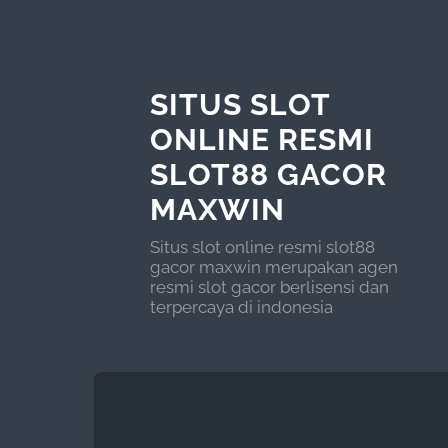
SITUS SLOT
ONLINE RESMI
SLOT88 GACOR
MAXWIN
Situs slot online resmi slot88
gacor maxwin merupakan agen
resmi slot gacor berlisensi dan
terpercaya di indonesia