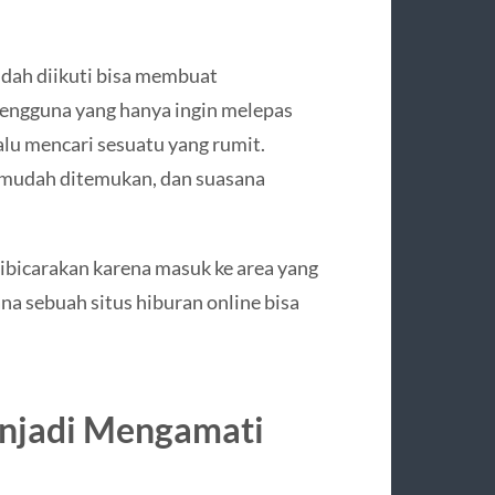
udah diikuti bisa membuat
pengguna yang hanya ingin melepas
lalu mencari sesuatu yang rumit.
i mudah ditemukan, dan suasana
ibicarakan karena masuk ke area yang
a sebuah situs hiburan online bisa
njadi Mengamati