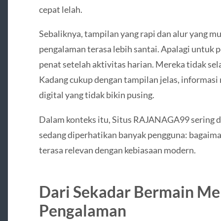
cepat lelah.
Sebaliknya, tampilan yang rapi dan alur yang m
pengalaman terasa lebih santai. Apalagi untuk 
penat setelah aktivitas harian. Mereka tidak se
Kadang cukup dengan tampilan jelas, informas
digital yang tidak bikin pusing.
Dalam konteks itu, Situs RAJANAGA99 sering d
sedang diperhatikan banyak pengguna: bagaiman
terasa relevan dengan kebiasaan modern.
Dari Sekadar Bermain Me
Pengalaman