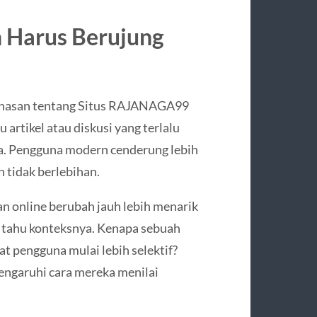
 Harus Berujung
bahasan tentang Situs RAJANAGA99
 artikel atau diskusi yang terlalu
a. Pengguna modern cenderung lebih
 tidak berlebihan.
n online berubah jauh lebih menarik
 tahu konteksnya. Kenapa sebuah
t pengguna mulai lebih selektif?
ngaruhi cara mereka menilai