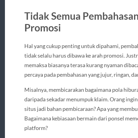
Tidak Semua Pembahasan
Promosi
Hal yang cukup penting untuk dipahami, pem
tidak selalu harus dibawa ke arah promosi. Justru
memaksa biasanya terasa kurang nyaman dibac
percaya pada pembahasan yang jujur, ringan, dan
Misalnya, membicarakan bagaimana pola hibura
daripada sekadar menumpuk klaim. Orang ingin
situs jadi bahan pembicaraan? Apa yang membua
Bagaimana kebiasaan bermain dari ponsel meme
platform?