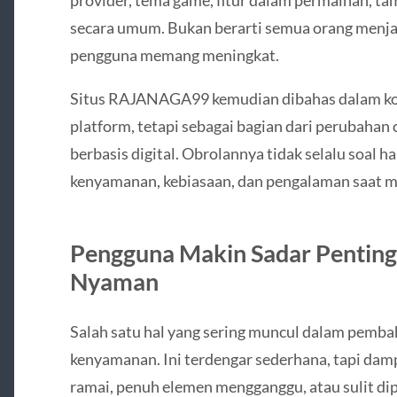
secara umum. Bukan berarti semua orang menjadi
pengguna memang meningkat.
Situs RAJANAGA99 kemudian dibahas dalam kon
platform, tetapi sebagai bagian dari perubahan
berbasis digital. Obrolannya tidak selalu soal h
kenyamanan, kebiasaan, dan pengalaman saat me
Pengguna Makin Sadar Pentin
Nyaman
Salah satu hal yang sering muncul dalam pemba
kenyamanan. Ini terdengar sederhana, tapi damp
ramai, penuh elemen mengganggu, atau sulit 