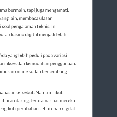
uma bermain, tapi juga mengamati.
ang lain, membaca ulasan,
 soal pengalaman teknis. Ini
uran kasino digital menjadi lebih
da yang lebih peduli pada variasi
abilan akses dan kemudahan penggunaan.
iburan online sudah berkembang
hasan tersebut. Nama ini ikut
iburan daring, terutama saat mereka
gikuti perubahan kebutuhan digital.