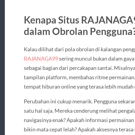
Kenapa Situs RAJANAGA9
dalam Obrolan Pengguna
Kalau dilihat dari pola obrolan di kalangan peng
RAJANAGA99
sering muncul bukan dalam gaya 
sebagai bagian dari percakapan santai. Misaln
tampilan platform, membahas ritme permainan, 
tempat hiburan online yang terasa lebih mudah
Perubahan ini cukup menarik. Pengguna sekaran
satu hal saja. Mereka cenderung melihat penga
navigasinya enak? Apakah informasi permainan 
bikin mata cepat lelah? Apakah aksesnya terasa 