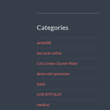
Categories
airbet88
baccarat online
City Center Oyster Point
demo slot spaceman
hotel
LIVE RTP SLOT
medical