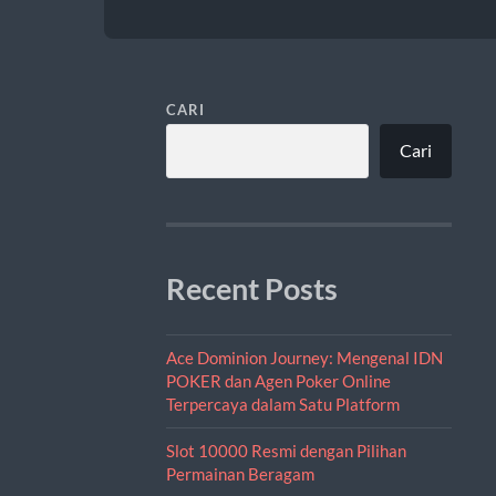
CARI
Cari
Recent Posts
Ace Dominion Journey: Mengenal IDN
POKER dan Agen Poker Online
Terpercaya dalam Satu Platform
Slot 10000 Resmi dengan Pilihan
Permainan Beragam