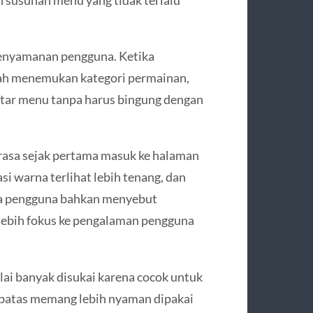
 kenyamanan pengguna. Ketika
udah menemukan kategori permainan,
ntar menu tanpa harus bingung dengan
asa sejak pertama masuk ke halaman
si warna terlihat lebih tenang, dan
apa pengguna bahkan menyebut
 lebih fokus ke pengalaman pengguna
lai banyak disukai karena cocok untuk
batas memang lebih nyaman dipakai