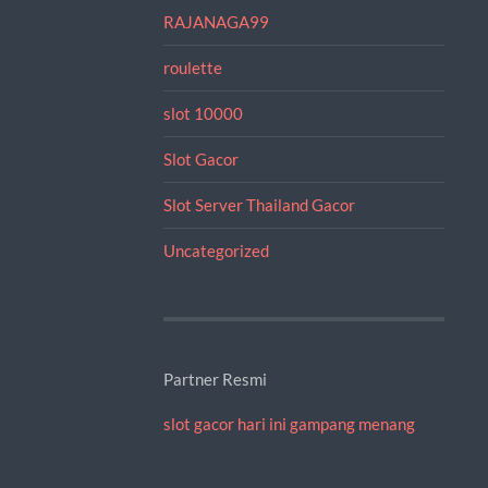
RAJANAGA99
roulette
slot 10000
Slot Gacor
Slot Server Thailand Gacor
Uncategorized
Partner Resmi
slot gacor hari ini gampang menang