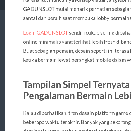
GADUNSLOT mulai menarik perhatian sebagian 
santai dan bersih saat membuka lobby permain
Login GADUNSLOT
sendiri cukup sering dibah
online minimalis yang terlihat lebih fresh dib
Buat sebagian pemain, desain seperti ini teras
ketika bermain lewat perangkat mobile dalam w
Tampilan Simpel Ternyat
Pengalaman Bermain Lebi
Kalau diperhatikan, tren desain platform game
beberapa waktu terakhir. Banyak yang sekarang
dominasi warna lembut, navigasi sederhana, da