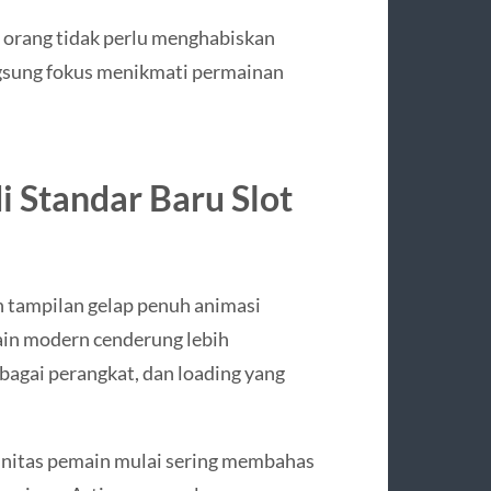
a orang tidak perlu menghabiskan
gsung fokus menikmati permainan
 Standar Baru Slot
n tampilan gelap penuh animasi
ain modern cenderung lebih
agai perangkat, dan loading yang
unitas pemain mulai sering membahas