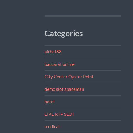
Categories
airbet88
baccarat online
City Center Oyster Point
demo slot spaceman
hotel
LIVE RTP SLOT
medical