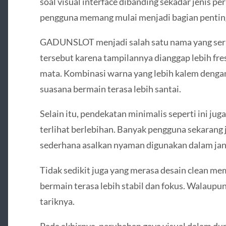
soal visual interface dibanding sekadar jenis p
pengguna memang mulai menjadi bagian penting
GADUNSLOT menjadi salah satu nama yang ser
tersebut karena tampilannya dianggap lebih fres
mata. Kombinasi warna yang lebih kalem deng
suasana bermain terasa lebih santai.
Selain itu, pendekatan minimalis seperti ini j
terlihat berlebihan. Banyak pengguna sekarang 
sederhana asalkan nyaman digunakan dalam jan
Tidak sedikit juga yang merasa desain clean 
bermain terasa lebih stabil dan fokus. Walaupun
tariknya.
Pada akhirnya, perubahan gaya visual dalam du