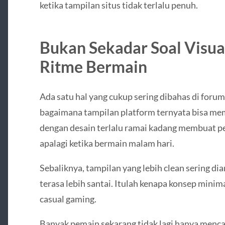
ketika tampilan situs tidak terlalu penuh.
Bukan Sekadar Soal Visual
Ritme Bermain
Ada satu hal yang cukup sering dibahas di forum
bagaimana tampilan platform ternyata bisa me
dengan desain terlalu ramai kadang membuat pem
apalagi ketika bermain malam hari.
Sebaliknya, tampilan yang lebih clean sering 
terasa lebih santai. Itulah kenapa konsep minim
casual gaming.
Banyak pemain sekarang tidak lagi hanya mencar