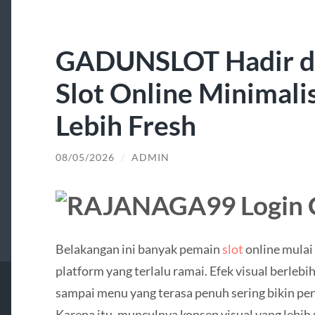
GADUNSLOT Hadir d
Slot Online Minimalis
Lebih Fresh
08/05/2026
/
ADMIN
Belakangan ini banyak pemain
slot
online mulai
platform yang terlalu ramai. Efek visual berlebi
sampai menu yang terasa penuh sering bikin pen
Karena itu, munculnya konsep visual yang lebih s