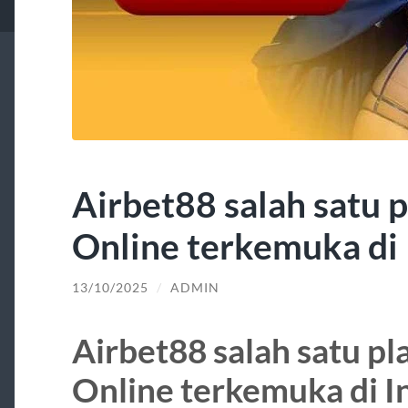
Airbet88 salah satu p
Online terkemuka di 
13/10/2025
/
ADMIN
Airbet88 salah satu pl
Online terkemuka di I