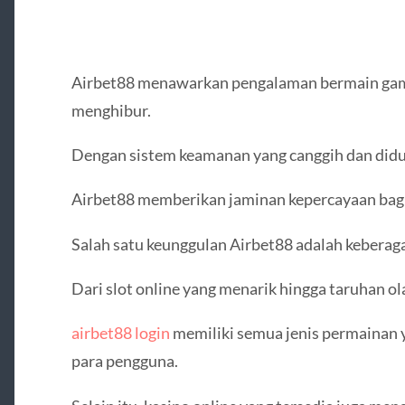
Airbet88 menawarkan pengalaman bermain game 
menghibur.
Dengan sistem keamanan yang canggih dan did
Airbet88 memberikan jaminan kepercayaan bag
Salah satu keunggulan Airbet88 adalah kebera
Dari slot online yang menarik hingga taruhan ol
airbet88 login
memiliki semua jenis permainan 
para pengguna.