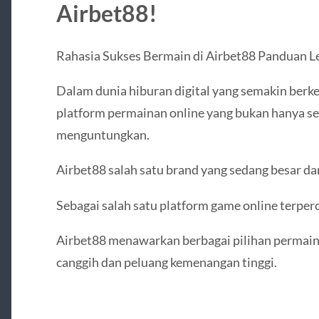
Airbet88!
Rahasia Sukses Bermain di Airbet88 Panduan 
Dalam dunia hiburan digital yang semakin ber
platform permainan online yang bukan hanya se
menguntungkan.
Airbet88 salah satu brand yang sedang besar da
Sebagai salah satu platform game online terperc
Airbet88 menawarkan berbagai pilihan permai
canggih dan peluang kemenangan tinggi.