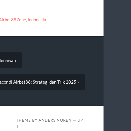
Airbet88Zone
,
indonesia
 Menawan
cor di Airbet88: Strategi dan Trik 2025 »
THEME BY
ANDERS NORÉN
—
UP
↑