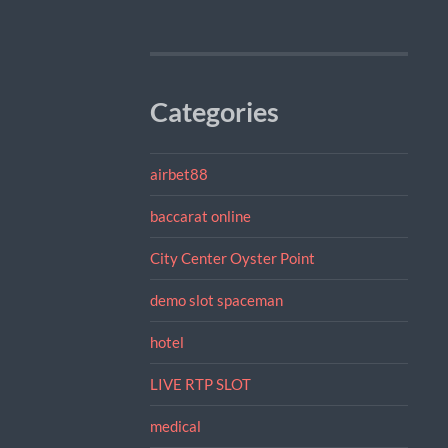
Categories
airbet88
baccarat online
City Center Oyster Point
demo slot spaceman
hotel
LIVE RTP SLOT
medical