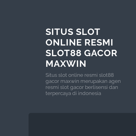
SITUS SLOT
ONLINE RESMI
SLOT88 GACOR
MAXWIN
Situs slot online resmi slot88
gacor maxwin merupakan agen
resmi slot gacor berlisensi dan
terpercaya di indonesia