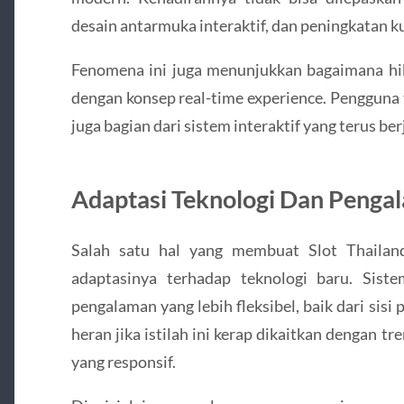
desain antarmuka interaktif, dan peningkatan 
Fenomena ini juga menunjukkan bagaimana hib
dengan konsep real-time experience. Pengguna 
juga bagian dari sistem interaktif yang terus ber
Adaptasi Teknologi Dan Peng
Salah satu hal yang membuat Slot Thailand
adaptasinya terhadap teknologi baru. Sist
pengalaman yang lebih fleksibel, baik dari sisi
heran jika istilah ini kerap dikaitkan dengan tr
yang responsif.