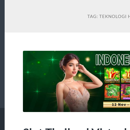
TAG:
TEKNOLOGI 