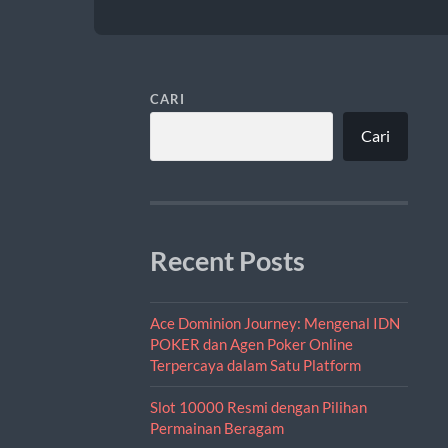
CARI
Cari
Recent Posts
Ace Dominion Journey: Mengenal IDN
POKER dan Agen Poker Online
Terpercaya dalam Satu Platform
Slot 10000 Resmi dengan Pilihan
Permainan Beragam