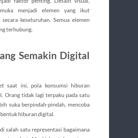
adi faktor penting. Desain visual,
armuka menjadi elemen yang ikut
 secara keseluruhan. Semua elemen
ing terhubung.
ang Semakin Digital
et saat ini, pola konsumsi hiburan
l. Orang tidak lagi terpaku pada satu
ebih suka berpindah-pindah, mencoba
bentuk hiburan digital.
adi salah satu representasi bagaimana