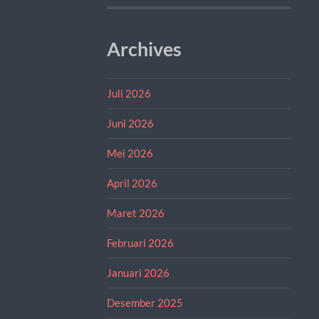
Archives
Juli 2026
Juni 2026
Mei 2026
April 2026
Maret 2026
Februari 2026
Januari 2026
Desember 2025