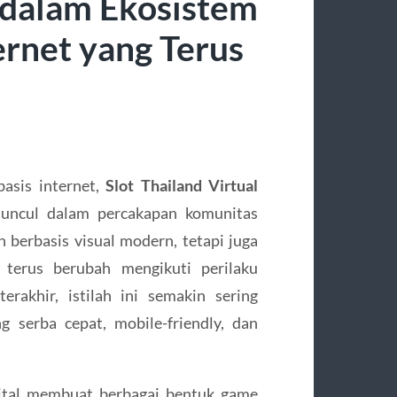
l dalam Ekosistem
ernet yang Terus
asis internet,
Slot Thailand Virtual
muncul dalam percakapan komunitas
 berbasis visual modern, tetapi juga
 terus berubah mengikuti perilaku
rakhir, istilah ini semakin sering
g serba cepat, mobile-friendly, dan
gital membuat berbagai bentuk game