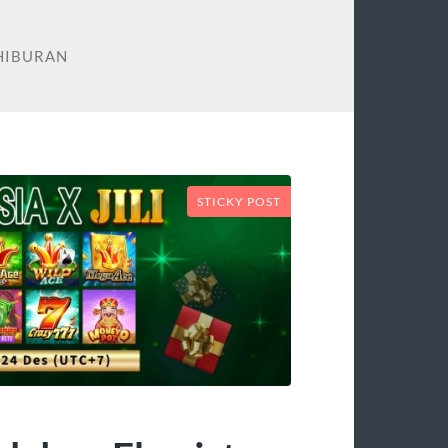
HIBURAN
STICKY POST