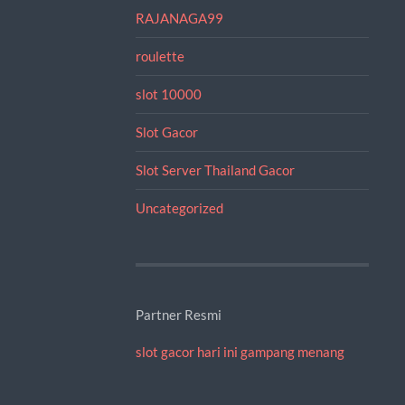
RAJANAGA99
roulette
slot 10000
Slot Gacor
Slot Server Thailand Gacor
Uncategorized
Partner Resmi
slot gacor hari ini gampang menang