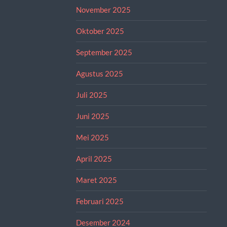
November 2025
Oktober 2025
September 2025
Agustus 2025
Juli 2025
Juni 2025
Mei 2025
April 2025
Maret 2025
Februari 2025
Desember 2024