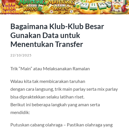
Bagaimana Klub-Klub Besar
Gunakan Data untuk
Menentukan Transfer
22/10/2025
Trik “Main” atau Melaksanakan Ramalan
Walau kita tak membicarakan taruhan
dengan cara langsung, trik main parlay serta mix parlay
bisa dipraktekkan selaku latihan riset.
Berikut ini beberapa langkah yang aman serta
mendidik:
Putuskan cabang olahraga – Pastikan olahraga yang