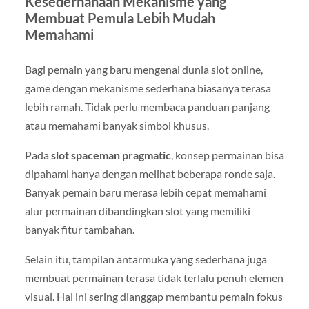
Kesederhanaan Mekanisme yang
Membuat Pemula Lebih Mudah
Memahami
Bagi pemain yang baru mengenal dunia slot online,
game dengan mekanisme sederhana biasanya terasa
lebih ramah. Tidak perlu membaca panduan panjang
atau memahami banyak simbol khusus.
Pada
slot spaceman pragmatic
, konsep permainan bisa
dipahami hanya dengan melihat beberapa ronde saja.
Banyak pemain baru merasa lebih cepat memahami
alur permainan dibandingkan slot yang memiliki
banyak fitur tambahan.
Selain itu, tampilan antarmuka yang sederhana juga
membuat permainan terasa tidak terlalu penuh elemen
visual. Hal ini sering dianggap membantu pemain fokus