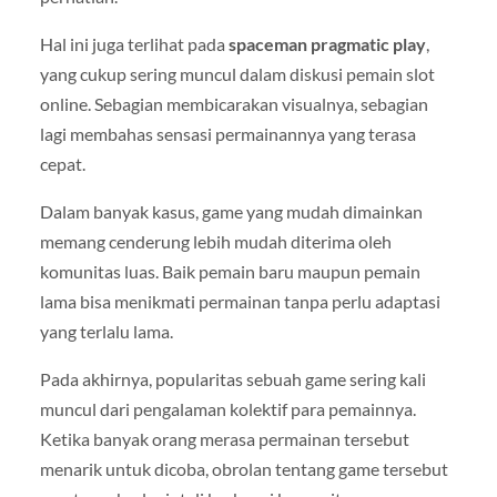
Hal ini juga terlihat pada
spaceman pragmatic play
,
yang cukup sering muncul dalam diskusi pemain slot
online. Sebagian membicarakan visualnya, sebagian
lagi membahas sensasi permainannya yang terasa
cepat.
Dalam banyak kasus, game yang mudah dimainkan
memang cenderung lebih mudah diterima oleh
komunitas luas. Baik pemain baru maupun pemain
lama bisa menikmati permainan tanpa perlu adaptasi
yang terlalu lama.
Pada akhirnya, popularitas sebuah game sering kali
muncul dari pengalaman kolektif para pemainnya.
Ketika banyak orang merasa permainan tersebut
menarik untuk dicoba, obrolan tentang game tersebut