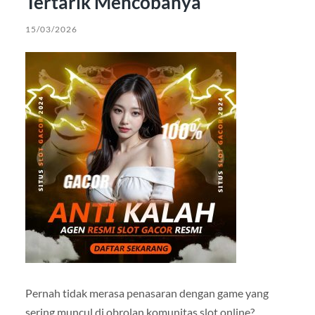
Tertarik Mencobanya
15/03/2026
Pernah tidak merasa penasaran dengan game yang
sering muncul di obrolan komunitas slot online?