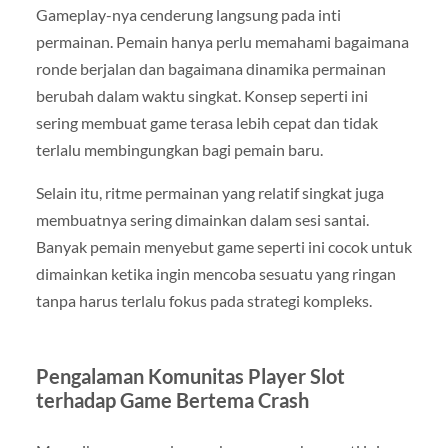
Gameplay-nya cenderung langsung pada inti
permainan. Pemain hanya perlu memahami bagaimana
ronde berjalan dan bagaimana dinamika permainan
berubah dalam waktu singkat. Konsep seperti ini
sering membuat game terasa lebih cepat dan tidak
terlalu membingungkan bagi pemain baru.
Selain itu, ritme permainan yang relatif singkat juga
membuatnya sering dimainkan dalam sesi santai.
Banyak pemain menyebut game seperti ini cocok untuk
dimainkan ketika ingin mencoba sesuatu yang ringan
tanpa harus terlalu fokus pada strategi kompleks.
Pengalaman Komunitas Player Slot
terhadap Game Bertema Crash