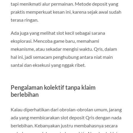
tapi menikmati alur permainan. Metode deposit yang
praktis memperkuat kesan ini, karena sejak awal sudah
terasa ringan.
Ada juga yang melihat slot kecil sebagai sarana
eksplorasi. Mencoba game baru, memahami
mekanisme, atau sekadar mengisi waktu. Qris, dalam
hal ini, jadi semacam penghubung antara niat main
santai dan eksekusi yang nggak ribet.
Pengalaman kolektif tanpa klaim
berlebihan
Kalau diperhatikan dari obrolan-obrolan umum, jarang
ada yang membicarakan slot deposit Qris dengan nada
berlebihan. Kebanyakan justru membahasnya secara