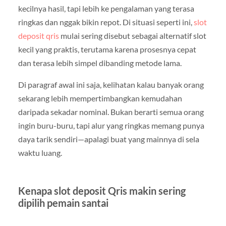
kecilnya hasil, tapi lebih ke pengalaman yang terasa
ringkas dan nggak bikin repot. Di situasi seperti ini,
slot
deposit qris
mulai sering disebut sebagai alternatif slot
kecil yang praktis, terutama karena prosesnya cepat
dan terasa lebih simpel dibanding metode lama.
Di paragraf awal ini saja, kelihatan kalau banyak orang
sekarang lebih mempertimbangkan kemudahan
daripada sekadar nominal. Bukan berarti semua orang
ingin buru-buru, tapi alur yang ringkas memang punya
daya tarik sendiri—apalagi buat yang mainnya di sela
waktu luang.
Kenapa slot deposit Qris makin sering
dipilih pemain santai