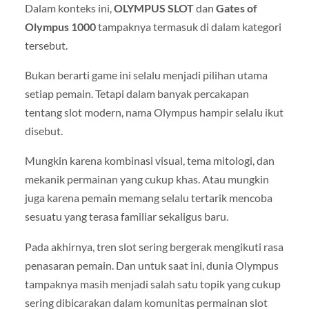
Dalam konteks ini,
OLYMPUS SLOT
dan
Gates of
Olympus 1000
tampaknya termasuk di dalam kategori
tersebut.
Bukan berarti game ini selalu menjadi pilihan utama
setiap pemain. Tetapi dalam banyak percakapan
tentang slot modern, nama Olympus hampir selalu ikut
disebut.
Mungkin karena kombinasi visual, tema mitologi, dan
mekanik permainan yang cukup khas. Atau mungkin
juga karena pemain memang selalu tertarik mencoba
sesuatu yang terasa familiar sekaligus baru.
Pada akhirnya, tren slot sering bergerak mengikuti rasa
penasaran pemain. Dan untuk saat ini, dunia Olympus
tampaknya masih menjadi salah satu topik yang cukup
sering dibicarakan dalam komunitas permainan slot