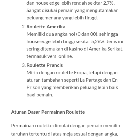
dan house edge lebih rendah sekitar 2,7%.
Sangat disukai pemain yang mengutamakan
peluang menang yang lebih tinggi.
Roulette Amerika
Memiliki dua angka nol (0 dan 00), sehingga
house edge lebih tinggi sekitar 5,26%. Jenis ini
sering ditemukan di kasino di Amerika Serikat,
termasuk versi online.
Roulette Prancis
Mirip dengan roulette Eropa, tetapi dengan
aturan tambahan seperti La Partage dan En
Prison yang memberikan peluang lebih baik
bagi pemain.
Aturan Dasar Permainan Roulette
Permainan roulette dimulai dengan pemain memilih
taruhan tertentu di atas meja sesuai dengan angka,