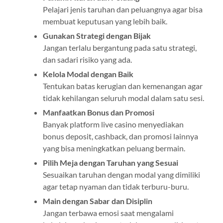
Pelajari jenis taruhan dan peluangnya agar bisa
membuat keputusan yang lebih baik.
Gunakan Strategi dengan Bijak
Jangan terlalu bergantung pada satu strategi,
dan sadari risiko yang ada.
Kelola Modal dengan Baik
Tentukan batas kerugian dan kemenangan agar
tidak kehilangan seluruh modal dalam satu sesi.
Manfaatkan Bonus dan Promosi
Banyak platform live casino menyediakan
bonus deposit, cashback, dan promosi lainnya
yang bisa meningkatkan peluang bermain.
Pilih Meja dengan Taruhan yang Sesuai
Sesuaikan taruhan dengan modal yang dimiliki
agar tetap nyaman dan tidak terburu-buru.
Main dengan Sabar dan Disiplin
Jangan terbawa emosi saat mengalami