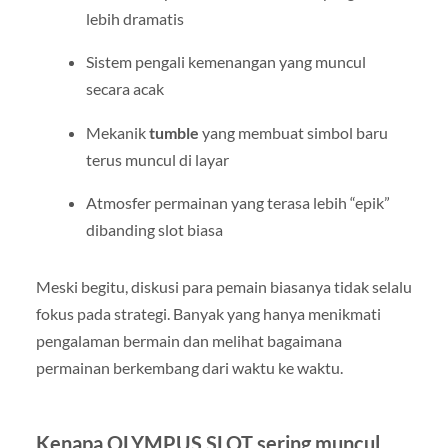
lebih dramatis
Sistem pengali kemenangan yang muncul
secara acak
Mekanik
tumble
yang membuat simbol baru
terus muncul di layar
Atmosfer permainan yang terasa lebih “epik”
dibanding slot biasa
Meski begitu, diskusi para pemain biasanya tidak selalu
fokus pada strategi. Banyak yang hanya menikmati
pengalaman bermain dan melihat bagaimana
permainan berkembang dari waktu ke waktu.
Kenapa OLYMPUS SLOT sering muncul