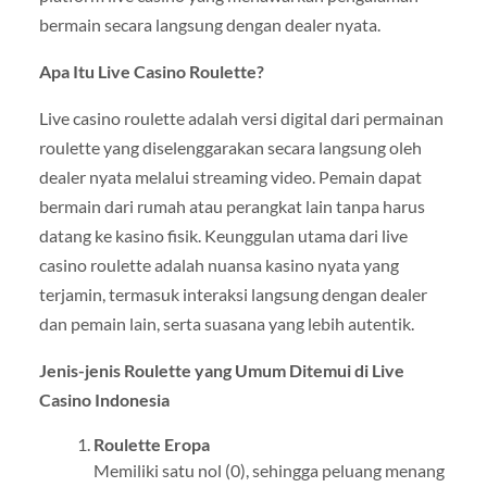
bermain secara langsung dengan dealer nyata.
Apa Itu Live Casino Roulette?
Live casino roulette adalah versi digital dari permainan
roulette yang diselenggarakan secara langsung oleh
dealer nyata melalui streaming video. Pemain dapat
bermain dari rumah atau perangkat lain tanpa harus
datang ke kasino fisik. Keunggulan utama dari live
casino roulette adalah nuansa kasino nyata yang
terjamin, termasuk interaksi langsung dengan dealer
dan pemain lain, serta suasana yang lebih autentik.
Jenis-jenis Roulette yang Umum Ditemui di Live
Casino Indonesia
Roulette Eropa
Memiliki satu nol (0), sehingga peluang menang