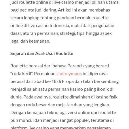
judi roulette online di live casino menjadi pilihan utama
bagi pecinta judi daring. Artikel ini akan membahas
secara lengkap tentang panduan bermain roulette
online di live casino Indonesia, mulai dari pengenalan
dasar, aturan permainan, strategi, tips, hingga aspek
legal dan keamanan.
Sejarah dan Asal-Usul Roulette
Roulette berasal dari bahasa Perancis yang berarti
“roda kecil”. Permainan
slot olympus
ini dipercaya
berasal dari abad ke-18 di Eropa dan telah berkembang
menjadi salah satu permainan kasino paling ikonik di
dunia. Pada awalnya, roulette dimainkan di kasino fisik
dengan roda besar dan meja taruhan yang lengkap.
Dengan kemajuan teknologi, versi online dari roulette
pun muncul dan menjadi sangat populer, terutama di
platform live casino yang menawarkan pengalaman