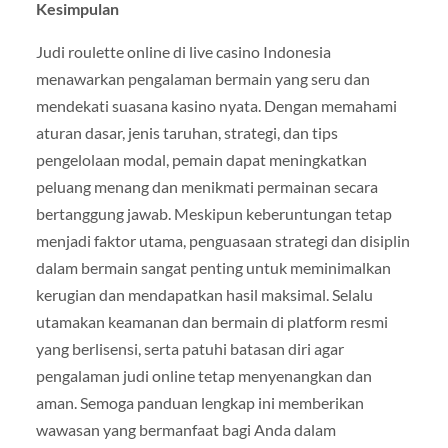
Kesimpulan
Judi roulette online di live casino Indonesia
menawarkan pengalaman bermain yang seru dan
mendekati suasana kasino nyata. Dengan memahami
aturan dasar, jenis taruhan, strategi, dan tips
pengelolaan modal, pemain dapat meningkatkan
peluang menang dan menikmati permainan secara
bertanggung jawab. Meskipun keberuntungan tetap
menjadi faktor utama, penguasaan strategi dan disiplin
dalam bermain sangat penting untuk meminimalkan
kerugian dan mendapatkan hasil maksimal. Selalu
utamakan keamanan dan bermain di platform resmi
yang berlisensi, serta patuhi batasan diri agar
pengalaman judi online tetap menyenangkan dan
aman. Semoga panduan lengkap ini memberikan
wawasan yang bermanfaat bagi Anda dalam