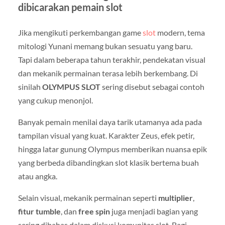
dibicarakan pemain slot
Jika mengikuti perkembangan game
slot
modern, tema
mitologi Yunani memang bukan sesuatu yang baru.
Tapi dalam beberapa tahun terakhir, pendekatan visual
dan mekanik permainan terasa lebih berkembang. Di
sinilah
OLYMPUS SLOT
sering disebut sebagai contoh
yang cukup menonjol.
Banyak pemain menilai daya tarik utamanya ada pada
tampilan visual yang kuat. Karakter Zeus, efek petir,
hingga latar gunung Olympus memberikan nuansa epik
yang berbeda dibandingkan slot klasik bertema buah
atau angka.
Selain visual, mekanik permainan seperti
multiplier
,
fitur tumble
, dan
free spin
juga menjadi bagian yang
sering dibahas dalam diskusi komunitas slot. Bagi