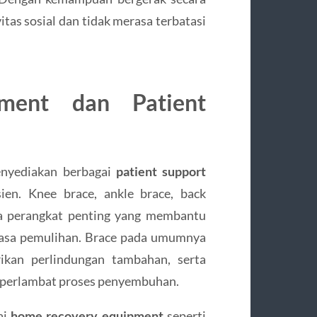
itas sosial dan tidak merasa terbatasi
ment dan Patient
enyediakan berbagai
patient support
en. Knee brace, ankle brace, back
pa perangkat penting yang membantu
masa pemulihan. Brace pada umumnya
ikan perlindungan tambahan, serta
mperlambat proses penyembuhan.
ai
home recovery equipment
seperti