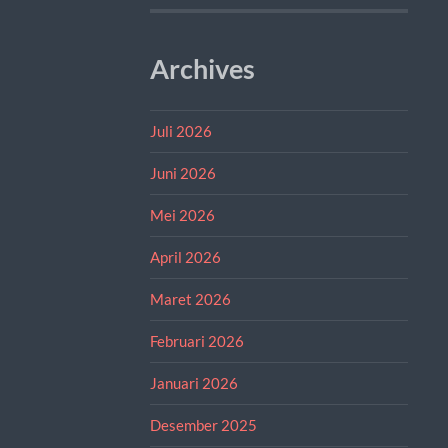
Archives
Juli 2026
Juni 2026
Mei 2026
April 2026
Maret 2026
Februari 2026
Januari 2026
Desember 2025