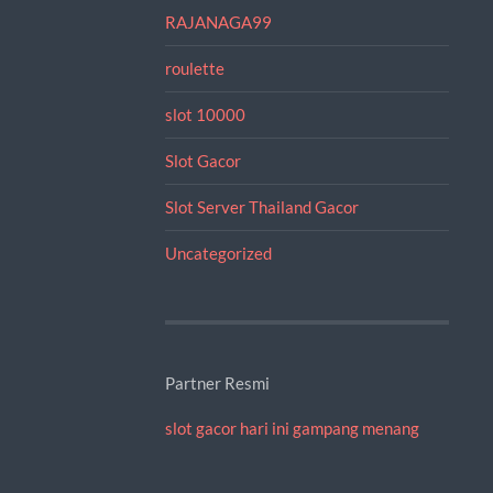
RAJANAGA99
roulette
slot 10000
Slot Gacor
Slot Server Thailand Gacor
Uncategorized
Partner Resmi
slot gacor hari ini gampang menang