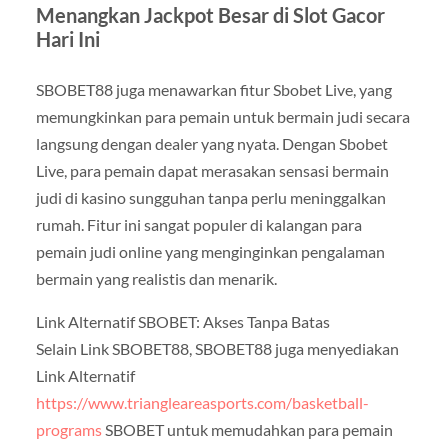
Menangkan Jackpot Besar di Slot Gacor
Hari Ini
SBOBET88 juga menawarkan fitur Sbobet Live, yang
memungkinkan para pemain untuk bermain judi secara
langsung dengan dealer yang nyata. Dengan Sbobet
Live, para pemain dapat merasakan sensasi bermain
judi di kasino sungguhan tanpa perlu meninggalkan
rumah. Fitur ini sangat populer di kalangan para
pemain judi online yang menginginkan pengalaman
bermain yang realistis dan menarik.
Link Alternatif SBOBET: Akses Tanpa Batas
Selain Link SBOBET88, SBOBET88 juga menyediakan
Link Alternatif
https://www.triangleareasports.com/basketball-
programs
SBOBET untuk memudahkan para pemain