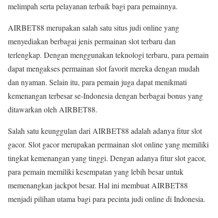
melimpah serta pelayanan terbaik bagi para pemainnya.
AIRBET88 merupakan salah satu situs judi online yang
menyediakan berbagai jenis permainan slot terbaru dan
terlengkap. Dengan menggunakan teknologi terbaru, para pemain
dapat mengakses permainan slot favorit mereka dengan mudah
dan nyaman. Selain itu, para pemain juga dapat menikmati
kemenangan terbesar se-Indonesia dengan berbagai bonus yang
ditawarkan oleh AIRBET88.
Salah satu keunggulan dari AIRBET88 adalah adanya fitur slot
gacor. Slot gacor merupakan permainan slot online yang memiliki
tingkat kemenangan yang tinggi. Dengan adanya fitur slot gacor,
para pemain memiliki kesempatan yang lebih besar untuk
memenangkan jackpot besar. Hal ini membuat AIRBET88
menjadi pilihan utama bagi para pecinta judi online di Indonesia.