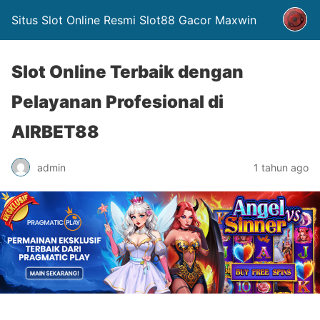
Situs Slot Online Resmi Slot88 Gacor Maxwin
Slot Online Terbaik dengan
Pelayanan Profesional di
AIRBET88
admin
1 tahun ago