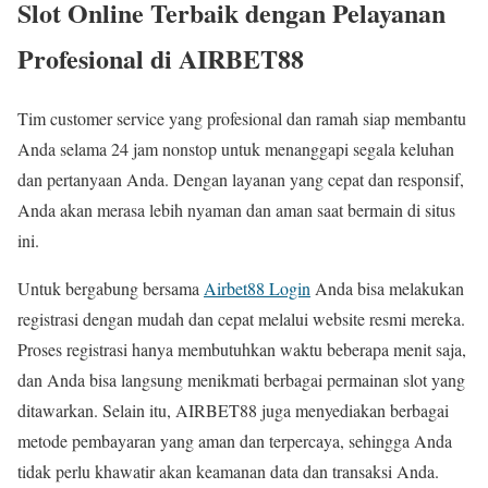
Slot Online Terbaik dengan Pelayanan
Profesional di AIRBET88
Tim customer service yang profesional dan ramah siap membantu
Anda selama 24 jam nonstop untuk menanggapi segala keluhan
dan pertanyaan Anda. Dengan layanan yang cepat dan responsif,
Anda akan merasa lebih nyaman dan aman saat bermain di situs
ini.
Untuk bergabung bersama
Airbet88 Login
Anda bisa melakukan
registrasi dengan mudah dan cepat melalui website resmi mereka.
Proses registrasi hanya membutuhkan waktu beberapa menit saja,
dan Anda bisa langsung menikmati berbagai permainan slot yang
ditawarkan. Selain itu, AIRBET88 juga menyediakan berbagai
metode pembayaran yang aman dan terpercaya, sehingga Anda
tidak perlu khawatir akan keamanan data dan transaksi Anda.