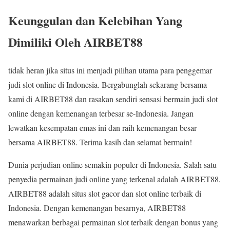
Keunggulan dan Kelebihan Yang
Dimiliki Oleh AIRBET88
tidak heran jika situs ini menjadi pilihan utama para penggemar
judi slot online di Indonesia. Bergabunglah sekarang bersama
kami di AIRBET88 dan rasakan sendiri sensasi bermain judi slot
online dengan kemenangan terbesar se-Indonesia. Jangan
lewatkan kesempatan emas ini dan raih kemenangan besar
bersama AIRBET88. Terima kasih dan selamat bermain!
Dunia perjudian online semakin populer di Indonesia. Salah satu
penyedia permainan judi online yang terkenal adalah AIRBET88.
AIRBET88 adalah situs slot gacor dan slot online terbaik di
Indonesia. Dengan kemenangan besarnya, AIRBET88
menawarkan berbagai permainan slot terbaik dengan bonus yang